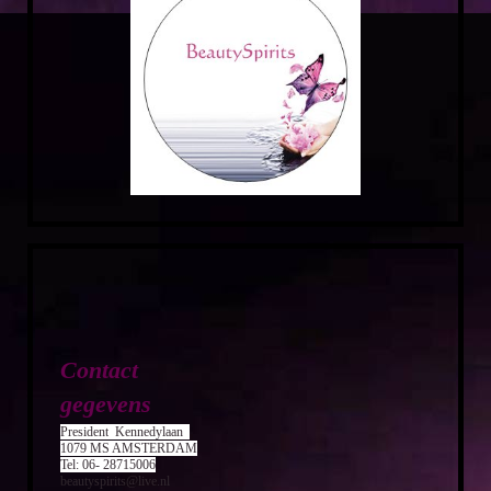
Contact
gegevens
President
Ken
nedylaan
1079 MS AMSTERDAM
Tel: 06-
28715006
beautyspirits@live.nl