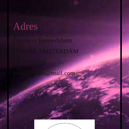
Adres
President Kennedylaan
1079 MS AMSTERDAM
06-28715006
beautyspirits@mail.com